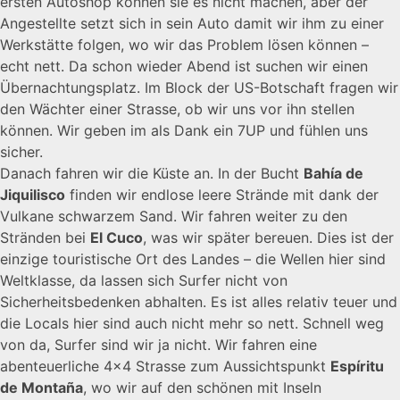
ersten Autoshop können sie es nicht machen, aber der
Angestellte setzt sich in sein Auto damit wir ihm zu einer
Werkstätte folgen, wo wir das Problem lösen können –
echt nett. Da schon wieder Abend ist suchen wir einen
Übernachtungsplatz. Im Block der US-Botschaft fragen wir
den Wächter einer Strasse, ob wir uns vor ihn stellen
können. Wir geben im als Dank ein 7UP und fühlen uns
sicher.
Danach fahren wir die Küste an. In der Bucht
Bahía de
Jiquilisco
finden wir endlose leere Strände mit dank der
Vulkane schwarzem Sand. Wir fahren weiter zu den
Stränden bei
El Cuco
, was wir später bereuen. Dies ist der
einzige touristische Ort des Landes – die Wellen hier sind
Weltklasse, da lassen sich Surfer nicht von
Sicherheitsbedenken abhalten. Es ist alles relativ teuer und
die Locals hier sind auch nicht mehr so nett. Schnell weg
von da, Surfer sind wir ja nicht. Wir fahren eine
abenteuerliche 4×4 Strasse zum Aussichtspunkt
Espíritu
de Montaña
, wo wir auf den schönen mit Inseln