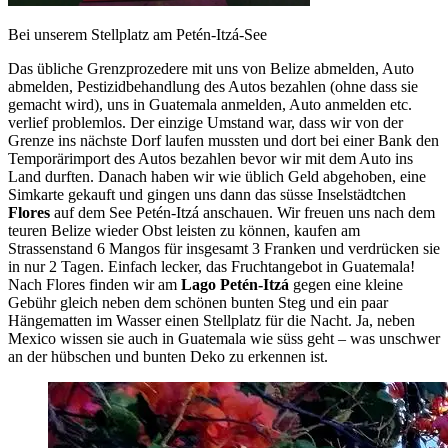
Bei unserem Stellplatz am Petén-Itzá-See
Das übliche Grenzprozedere mit uns von Belize abmelden, Auto
abmelden, Pestizidbehandlung des Autos bezahlen (ohne dass sie
gemacht wird), uns in Guatemala anmelden, Auto anmelden etc.
verlief problemlos. Der einzige Umstand war, dass wir von der
Grenze ins nächste Dorf laufen mussten und dort bei einer Bank den
Temporärimport des Autos bezahlen bevor wir mit dem Auto ins
Land durften. Danach haben wir wie üblich Geld abgehoben, eine
Simkarte gekauft und gingen uns dann das süsse Inselstädtchen
Flores
auf dem See Petén-Itzá anschauen. Wir freuen uns nach dem
teuren Belize wieder Obst leisten zu können, kaufen am
Strassenstand 6 Mangos für insgesamt 3 Franken und verdrücken sie
in nur 2 Tagen. Einfach lecker, das Fruchtangebot in Guatemala!
Nach Flores finden wir am
Lago Petén-Itzá
gegen eine kleine
Gebühr gleich neben dem schönen bunten Steg und ein paar
Hängematten im Wasser einen Stellplatz für die Nacht. Ja, neben
Mexico wissen sie auch in Guatemala wie süss geht – was unschwer
an der hübschen und bunten Deko zu erkennen ist.