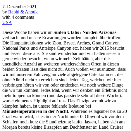
7. Dezember 2021
by
Raphi & Anouk
with
4 comments
USA
Diese Woche haben wir im
Süden Utahs / Norden Arizonas
verbracht und unsere Erwartungen wurden komplett übertroffen.
Die Hauptattraktionen wie Zion, Bryce, Arches, Grand Canyon
National Parks und Antelope Canyon etc. haben wir 2015 besucht
und lassen diese aus. Sie sind wunderbar und wir hätten sie sehr
gerne wieder besucht, wenn wir mehr Zeit hätten, aber die
unendliche Anzahl an weiteren wunderschönen Orten in diesen
beiden Staaten lässt dies nicht zu. Auch wollen wir ausnutzen, dass
wir mit unserem Fahrzeug an viele abgelegene Orte kommen, die
ohne Allrad nicht zu erreichen sind. Jeden Tag, welchen wir hier
verbringen hören wir von oder entdecken wir noch weitere Dinge,
die wir tun könnten. Jedes Mal, wenn wir denken ein Erlebnis nicht
mehr toppen zu können (und das passierte sehr oft diese Woche),
wartet ein neues Highlight auf uns. Das Einzige womit wir zu
kämpfen haben, ist unsere fehlende Isolation bei
Minustemperaturen in der Nacht
. Während es tagsüber bis zu 20
Grad warm wird, ist es in der Nacht unter 0. Obwohl wir vor dem
Schlafen noch kurz die Standheizung laufen lassen, haben sich am
Morgen bereits kleine Eiszapfen am Dachfenster
im
Land Cruiser