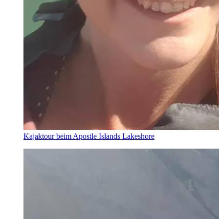
Kajaktour beim Apostle Islands Lakeshore