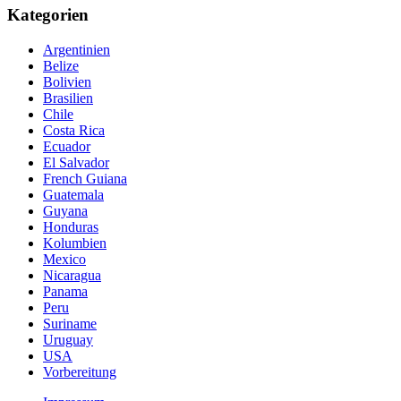
Kategorien
Argentinien
Belize
Bolivien
Brasilien
Chile
Costa Rica
Ecuador
El Salvador
French Guiana
Guatemala
Guyana
Honduras
Kolumbien
Mexico
Nicaragua
Panama
Peru
Suriname
Uruguay
USA
Vorbereitung